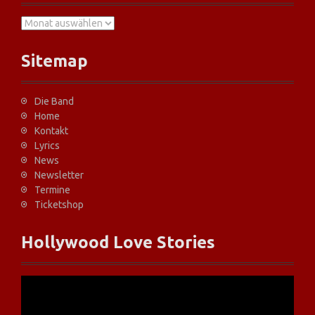
A
r
c
Sitemap
h
i
v
Die Band
e
Home
Kontakt
Lyrics
News
Newsletter
Termine
Ticketshop
Hollywood Love Stories