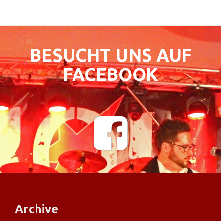
BESUCHT UNS AUF
FACEBOOK
F
a
c
e
b
o
o
k
Archive