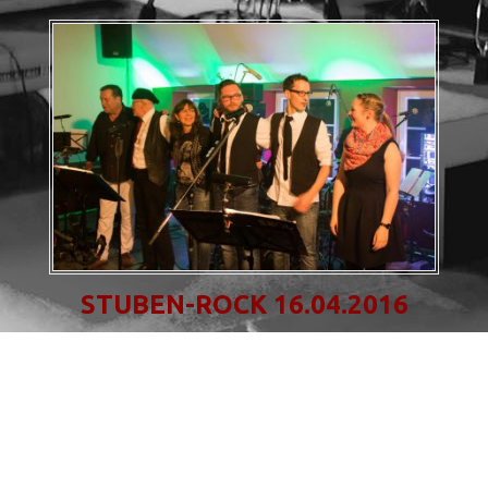
STUBEN-ROCK 16.04.2016
Man könnte es einfach nur schlicht als einen gelungenen
Abend beschreiben. Das wäre zwar nicht falsch,
würde aber unserem Premieren-Konzert in den Altstadt-
Stuben, und somit auch in Bedburg, nicht gerecht
werden. Zum ersten Mal seit langer Zeit hatten wir die
Ehre bei ausverkauftem Haus vor 100 Gästen zu spielen.
Für diesen, […]