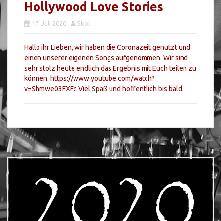
Hollywood Love Stories
17. Juli 2020
Skol
Hallo ihr Lieben, wir haben die Coronazeit genutzt und
einen unserer eigenen Songs aufgenommen. Wir sind
sehr stolz heute endlich das Ergebnis mit Euch teilen zu
können. https://www.youtube.com/watch?
v=Shmwe03FXFc Viel Spaß und hoffentlich bis bald.