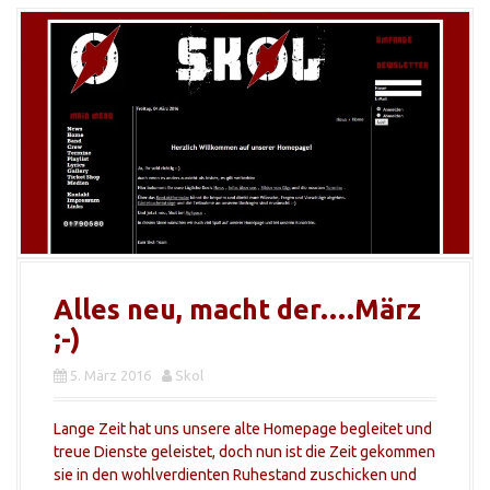
Alles neu, macht der….März
;-)
5. März 2016
Skol
Lange Zeit hat uns unsere alte Homepage begleitet und
treue Dienste geleistet, doch nun ist die Zeit gekommen
sie in den wohlverdienten Ruhestand zuschicken und