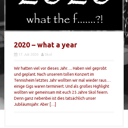
2020 – what a year
17. Juli 2020
Skol
Wir hatten viel vor dieses Jahr…. Haben viel geprobt
und geplant. Nach unserem tollen Konzert im
Tennisheim letztes Jahr wollten wir mal wieder raus…
einige Gigs waren terminiert. Und als großes Highlight
wollten wir gemeinsam mit euch 25 Jahre Skol feiern.
Denn ganz nebenbei ist dies tatsächlich unser
Jubiläumsjahr. Aber […]