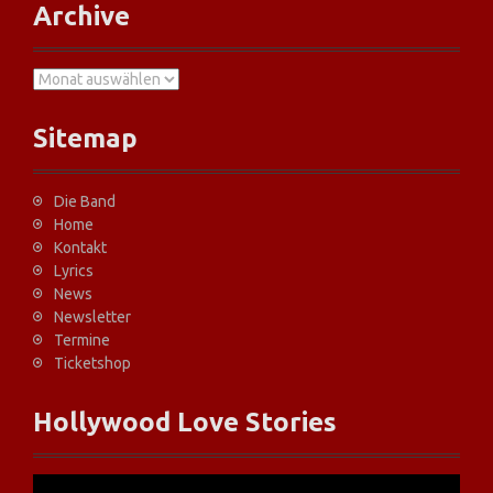
r
Archive
a
g
A
r
s
c
Sitemap
h
-
i
v
Die Band
N
e
Home
Kontakt
a
Lyrics
v
News
Newsletter
i
Termine
Ticketshop
g
Hollywood Love Stories
a
t