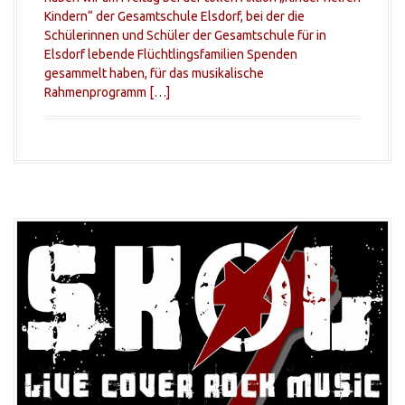
Kindern“ der Gesamtschule Elsdorf, bei der die
Schülerinnen und Schüler der Gesamtschule für in
Elsdorf lebende Flüchtlingsfamilien Spenden
gesammelt haben, für das musikalische
Rahmenprogramm […]